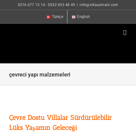
Skip
0216 677 13 14
-
0532 693 48 49
|
info@villauzmani.com
to
Türkçe
English
content
çevreci yapı malzemeleri
Çevre Dostu Villalar Sürdürülebilir
Lüks Yaşamın Geleceği