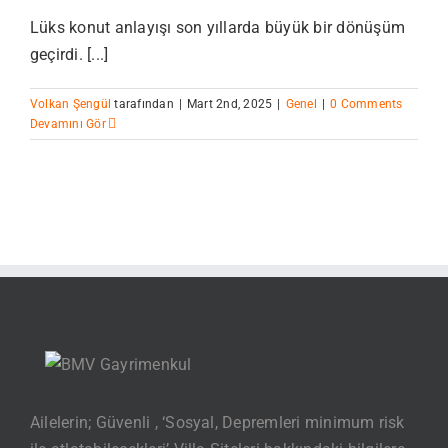
Lüks konut anlayışı son yıllarda büyük bir dönüşüm
geçirdi. [...]
Volkan Şengül
tarafından
|
Mart 2nd, 2025
|
Genel
|
0 Comments
Devamını Gör
Ailelerin; Güvenli , ‘Sosyal, Depremleri minimum risk