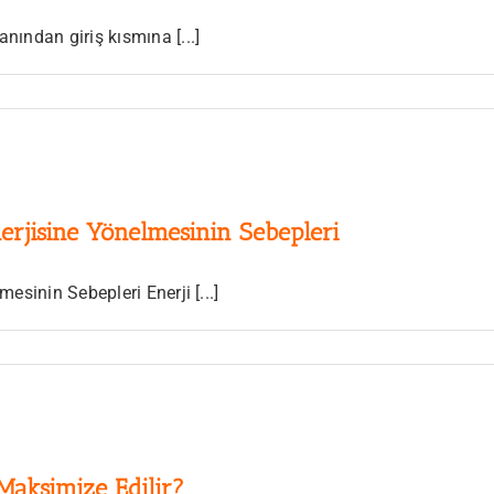
ından giriş kısmına [...]
erjisine Yönelmesinin Sebepleri
sinin Sebepleri Enerji [...]
 Maksimize Edilir?