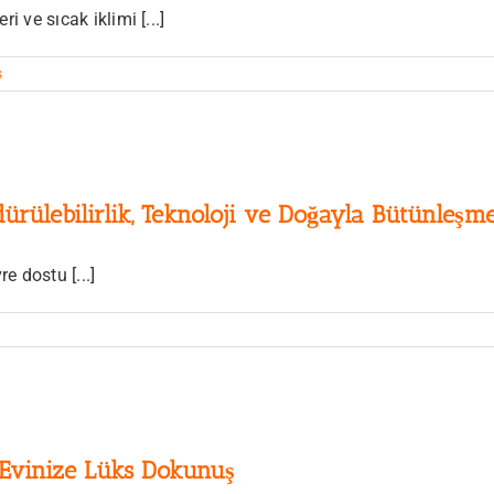
ri ve sıcak iklimi [...]
s
ürülebilirlik, Teknoloji ve Doğayla Bütünleşm
e dostu [...]
 Evinize Lüks Dokunuş