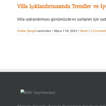
Villa Işıklandırmasında Trendler ve İp
Villa ışıklandırması günümüzde ev sahipleri için sade
Volkan Şengül
tarafından
|
Mayıs 11th, 2024
|
Genel
|
0 Commen