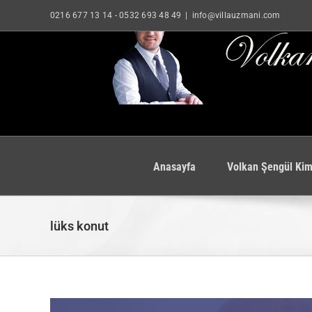
Skip
0216 677 13 14
-
0532 693 48 49
|
info@villauzmani.com
to
content
Anasayfa
Volkan Şengül Kim
lüks konut