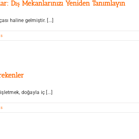
ar: Dış Mekanlarınızı Yeniden Tanımlayın
ı haline gelmiştir. [...]
ts
rekenler
letmek, doğayla iç [...]
ts