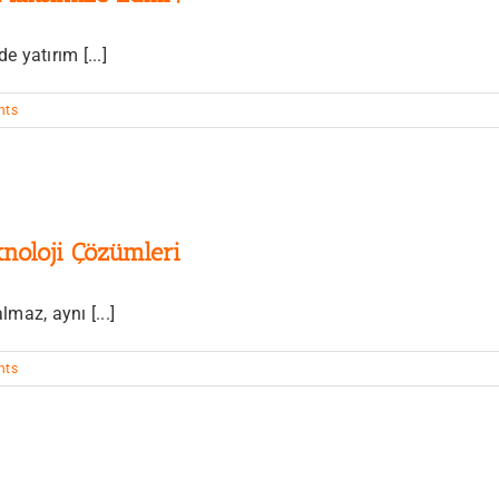
 yatırım [...]
nts
noloji Çözümleri
maz, aynı [...]
nts