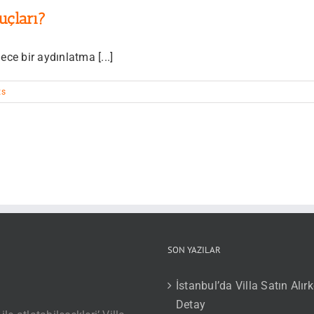
uçları?
ce bir aydınlatma [...]
ts
SON YAZILAR
İstanbul’da Villa Satın A
Detay