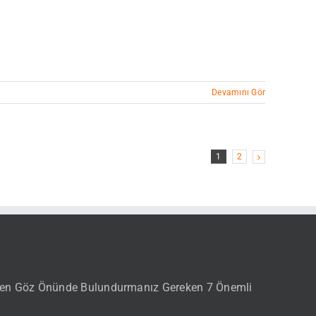
Devamını Gör
1
2
lırken Göz Önünde Bulundurmanız Gereken 7 Önemli