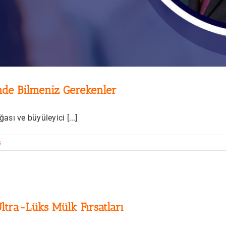
nde Bilmeniz Gerekenler
ası ve büyüleyici [...]
s
ltra-Lüks Mülk Fırsatları