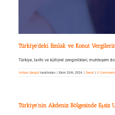
Türkiye’deki Emlak ve Konut Vergileri
Türkiye, tarihi ve kültürel zenginlikleri, muhteşem doğ
Volkan Şengül
tarafından
|
Ekim 20th, 2024
|
Genel
|
0 Comment
Türkiye’nin Akdeniz Bölgesinde Eşsiz U